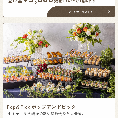
12
3455
1
全
品
(税抜¥
)/
名あたり
View More
Pop＆Pick ポップアンドピック
セミナーや会議後の軽い懇親会などに最適。