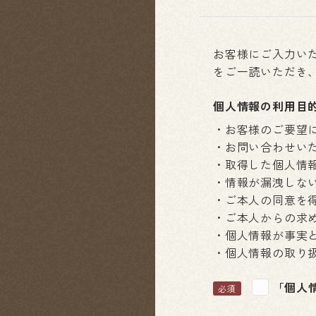
お客様にご入力い
をご一読いただき
個人情報の利用目
・お客様のご要望
・お問い合わせい
・取得した個人情
・情報が漏洩しな
・ご本人の同意を
・ご本人からの求
・個人情報が事実
・個人情報の取り
「個人
必須