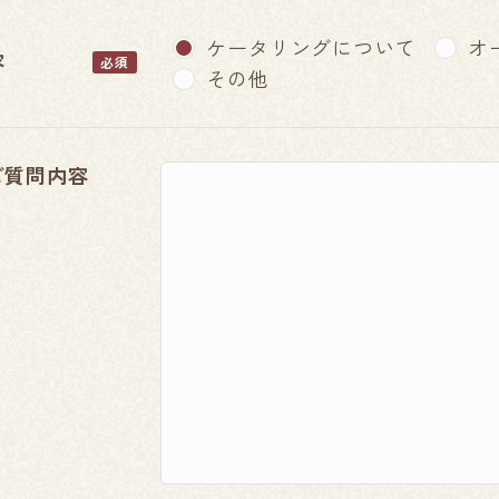
ケータリングについて
オ
容
必須
その他
ご質問内容