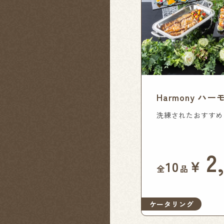
Harmony ハ
洗練されたおすすめ
2
￥
10
全
品
ケータリング