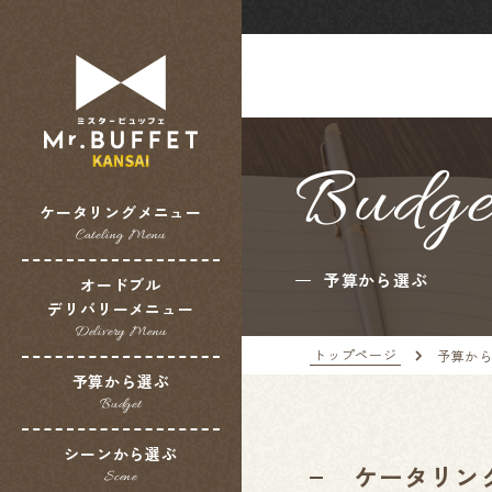
Budge
ケータリングメニュー
Cateling Menu
予算から選ぶ
オードブル
デリバリーメニュー
Delivery Menu
トップページ
予算か
予算から選ぶ
Budget
シーンから選ぶ
ケータリン
Scene