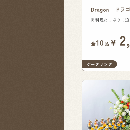
Dragon ドラ
肉料理たっぷり！迫
2
￥
10
全
品
ケータリング