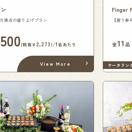
ゴン
Finger
力満点の盛り上げプラン
【握り寿
,500
11
2,273
1
全
品
(税抜¥
)/
名あたり
View More
ケータリン