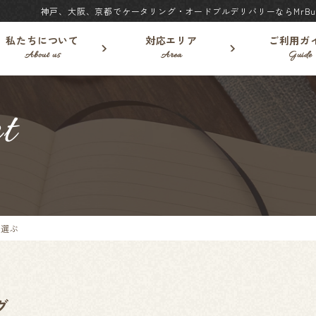
神戸、大阪、京都でケータリング・オードブルデリバリーならMrBuf
私たちについて
対応エリア
ご利用ガ
About us
Area
Guide
t
ら選ぶ
グ