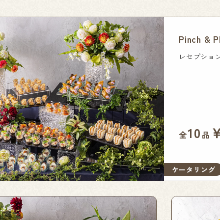
Pinch 
レセプショ
10
全
品
ケータリング