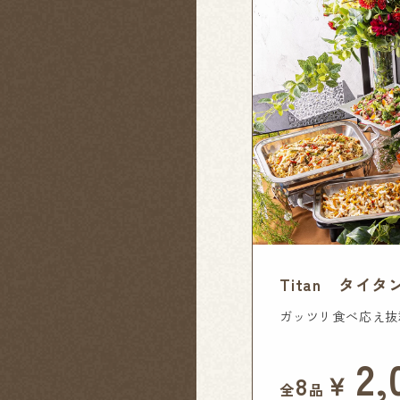
Titan タイタ
ガッツリ食べ応え抜
2,
￥
8
全
品