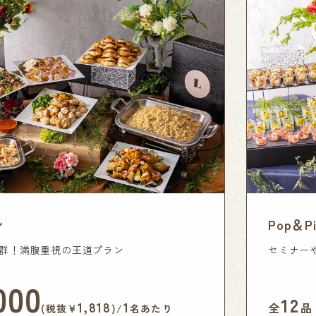
ン
Pop＆
群！満腹重視の王道プラン
セミナー
000
12
1,818
1
全
品
(税抜¥
)/
名あたり