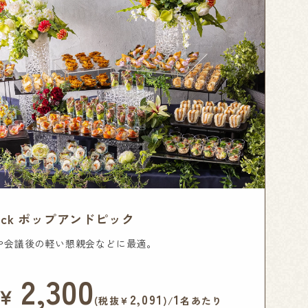
Pick ポップアンドピック
や会議後の軽い懇親会などに最適。
2,300
￥
2,091
1
(税抜¥
)/
名あたり