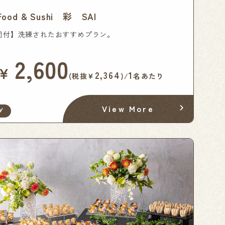
 Food & Sushi 彩 SAI
司付】洗練されたおすすめプラン。
2,600
￥
2,364
1
(税抜¥
)/
名あたり
View More
グ