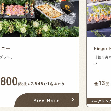
Finge
ーモニー
【握り寿司
プラン。
ン。
,800
13
2,545
1
全
品
(税抜¥
)/
名あたり
View More
ケータリン