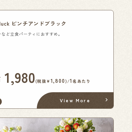
& Pluck ピンチアンドプラック
ンなど立食パーティにおすすめ。
1,980
￥
1,800
1
(税抜¥
)/
名あたり
View More