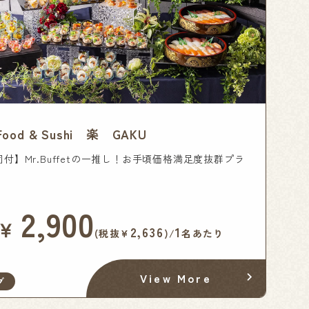
r Food & Sushi 楽 GAKU
付】Mr.Buffetの一推し！お手頃価格満足度抜群プラ
2,900
￥
2,636
1
(税抜¥
)/
名あたり
View More
グ