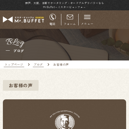
神戸、大阪、京都でケータリング・オードブルデリバリーなら
MrBuffet～ミスタービュッフェ～
メニュー
電話
フォーム
BLog
ブログ
トップページ
ブログ
お客様の声
お客様の声