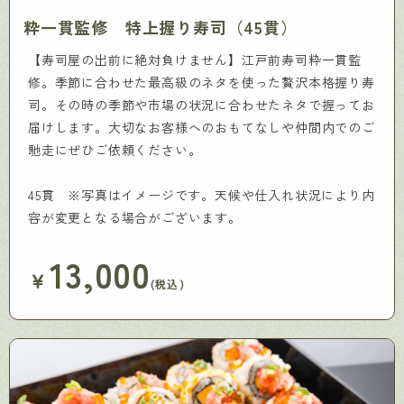
粋一貫監修 特上握り寿司（45貫）
【寿司屋の出前に絶対負けません】江戸前寿司粋一貫監
修。季節に合わせた最高級のネタを使った贅沢本格握り寿
司。その時の季節や市場の状況に合わせたネタで握ってお
届けします。大切なお客様へのおもてなしや仲間内でのご
馳走にぜひご依頼ください。
45貫 ※写真はイメージです。天候や仕入れ状況により内
容が変更となる場合がございます。
13,000
￥
(税込)