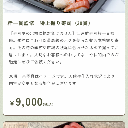
粋一貫監修 特上握り寿司（30貫）
【寿司屋の出前に絶対負けません】江戸前寿司粋一貫監
修。季節に合わせた最高級のネタを使った贅沢本格握り寿
司。その時の季節や市場の状況に合わせたネタで握ってお
届けします。大切なお客様へのおもてなしや仲間内でのご
馳走にぜひご依頼ください。
30貫 ※写真はイメージです。天候や仕入れ状況により
内容が変更となる場合がございます。
9,000
￥
(税込)