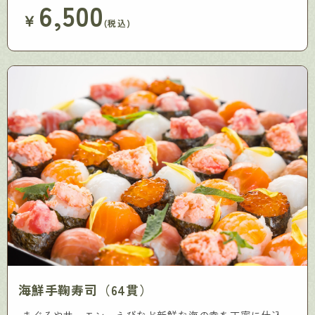
6,500
￥
(税込)
海鮮手鞠寿司（64貫）
まぐろやサーモン、えびなど新鮮な海の幸を丁寧に仕込