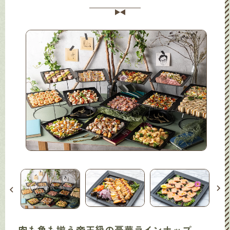
ス
肉も魚も揃う帝王級の豪華ラインナップ