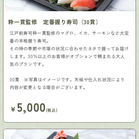
粋一貫監修 定番握り寿司（30貫）
江戸前寿司粋一貫監修のマグロ、イカ、サーモンなど大定
番の本格握り寿司。
その時の季節や市場の状況に合わせたネタで握ってお届け
します。30％以上のお客様がオプションで頼まれる大人
気のプランです。
30貫 ※写真はイメージです。天候や仕入れ状況により
内容が変更となる場合がございます。
5,000
￥
(税込)