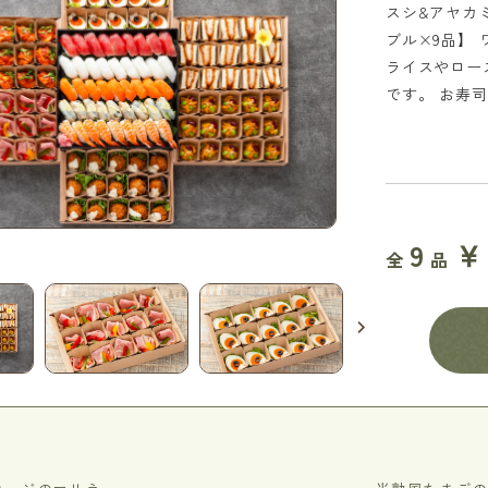
スシ&アヤカミ
ブル×9品】
ライスやロー
です。 お寿
￥
9
ビアソーセージ
全
品