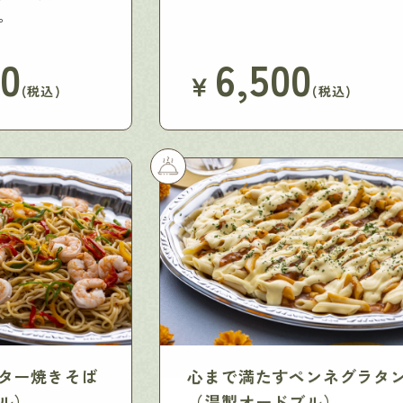
。
00
6,500
￥
(税込)
(税込)
ター焼きそば
心まで満たすペンネグラタ
ブル）
（温製オードブル）