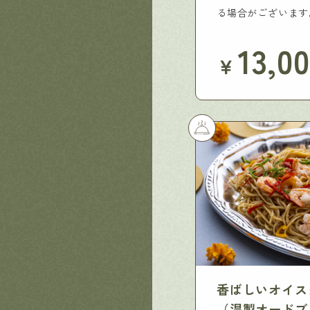
る場合がございます
13,0
￥
香ばしいオイス
（温製オード