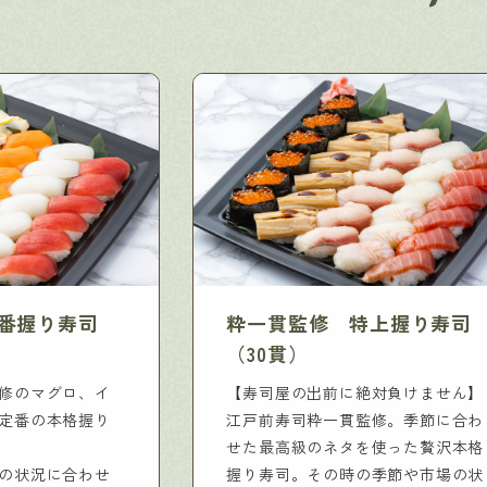
番握り寿司
粋一貫監修 特上握り寿司
（30貫）
修のマグロ、イ
【寿司屋の出前に絶対負けません】
定番の本格握り
江戸前寿司粋一貫監修。季節に合わ
せた最高級のネタを使った贅沢本格
の状況に合わせ
握り寿司。その時の季節や市場の状