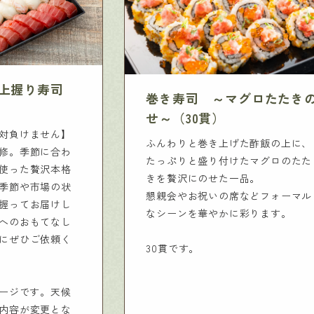
上握り寿司
巻き寿司 ～マグロたたき
せ～（30貫）
対負けません】
ふんわりと巻き上げた酢飯の上に、
修。季節に合わ
たっぷりと盛り付けたマグロのたた
使った贅沢本格
きを贅沢にのせた一品。
季節や市場の状
懇親会やお祝いの席などフォーマル
握ってお届けし
なシーンを華やかに彩ります。
へのおもてなし
にぜひご依頼く
30貫です。
メージです。天候
内容が変更とな