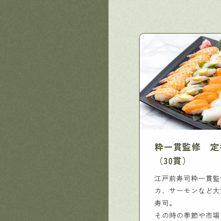
粋一貫監修 定
（30貫）
江戸前寿司粋一貫監
カ、サーモンなど大
寿司。
その時の季節や市場