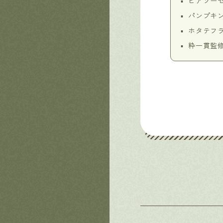
ビアソー
パンプキ
ホタテフ
粋一貫監