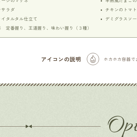
セージのマリネ
半熟風たまごの
ンサラダ
チキンのトマト
ライタルタル仕立て
デミグラスソー
修 定番握り、王道握り、味わい握り（３種）
アイコンの説明
ホカホカ容器で
Opt