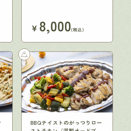
8,000
￥
(税込)
ン
BBQテイストのがっつりロー
ストチキン（温製オードブ