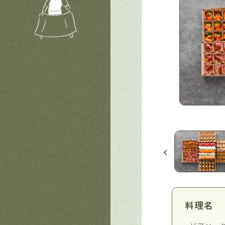
修 定番握り、王道握り、味わい握り（３種）
料理名