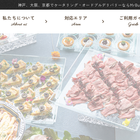
神戸、大阪、京都でケータリング・オードブルデリバリーならMrBuf
私たちについて
対応エリア
ご利用ガ
About us
Area
Guide