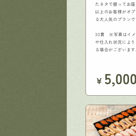
たネタで握ってお届
以上のお客様がオプ
る大人気のプランで
30貫 ※写真はイ
や仕入れ状況により
る場合がございます
5,00
￥