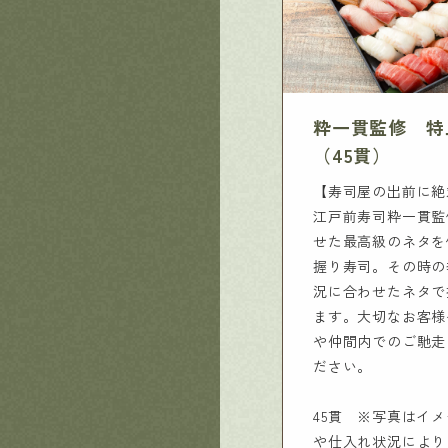
粋一貫監修 特
（45貫）
【寿司屋の出前に絶
江戸前寿司粋一貫監
せた最高級のネタを
握り寿司。その時の
況に合わせたネタで
ます。大切なお客様
や仲間内でのご馳走
ださい。
45貫 ※写真はイ
や仕入れ状況により