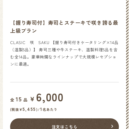
【握り寿司付】寿司とステーキで咲き誇る最
上級プラン
CLASIC 咲 SAKU 【握り寿司付きケータリング×14品
（温製5品）】 寿司三種や牛ステーキ、温製料理5品を含
む全14品。豪華絢爛なラインナップで大規模レセプショ
ンに最適。
6,000
￥
15
全
品
5,455
1
(税抜¥
)/
名あたり
注文はこちら