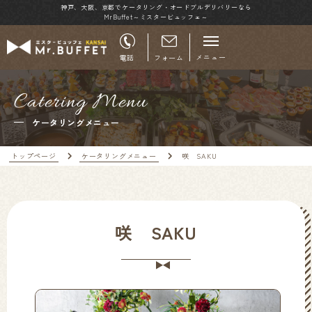
神戸、大阪、京都でケータリング・オードブルデリバリーなら
MrBuffet～ミスタービュッフェ～
メニュー
電話
フォーム
Catering Menu
ケータリングメニュー
トップページ
ケータリングメニュー
咲 SAKU
咲 SAKU