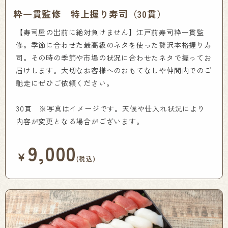
粋一貫監修 特上握り寿司（30貫）
【寿司屋の出前に絶対負けません】江戸前寿司粋一貫監
修。季節に合わせた最高級のネタを使った贅沢本格握り寿
司。その時の季節や市場の状況に合わせたネタで握ってお
届けします。大切なお客様へのおもてなしや仲間内でのご
馳走にぜひご依頼ください。
30貫 ※写真はイメージです。天候や仕入れ状況により
内容が変更となる場合がございます。
9,000
￥
(税込)