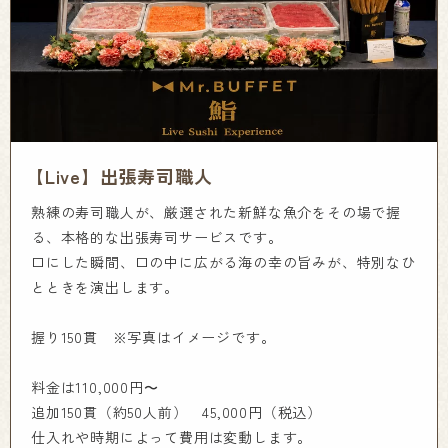
【Live】出張寿司職人
熟練の寿司職人が、厳選された新鮮な魚介をその場で握
る、本格的な出張寿司サービスです。
口にした瞬間、口の中に広がる海の幸の旨みが、特別なひ
とときを演出します。
握り150貫 ※写真はイメージです。
料金は110,000円〜
追加150貫（約50人前） 45,000円（税込）
仕入れや時期によって費用は変動します。