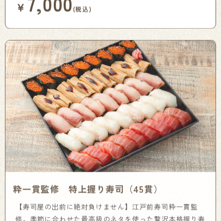
7,000
￥
(税込)
粋一貫監修 特上握り寿司（45貫）
【寿司屋の出前に絶対負けません】江戸前寿司粋一貫監
修。季節に合わせた最高級のネタを使った贅沢本格握り寿