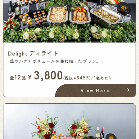
Delight ディライト
華やかさとボリュームを兼ね備えたプラン。
3,800
￥
12
3455
1
全
品
(税抜¥
)/
名あたり
View More