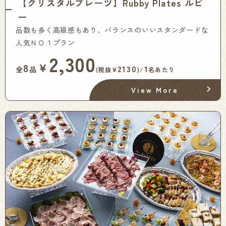
【クリスタルプレーツ】Rubby Plates ルビ
ー
品数も多く高級感もあり、バランスのいいスタンダードな
人気ＮＯ１プラン
2,300
￥
8
2130
1
全
品
(税抜¥
)/
名あたり
View More