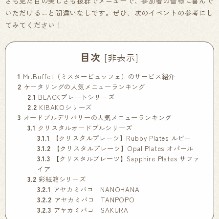
さも見た目の美しさも抜群でメニューで、参加者の皆様に喜んで
いただけること間違いなしです。ぜひ、次のイベントの参考にし
てみてください！
目次
[
非表示
]
1
Mr.Buffet（ミスタービュッフェ）のサービス紹介
2
ケータリングの人気メニューランキング
2.1
BLACKプレートシリーズ
2.2
KIBAKOシリーズ
3
オードブルデリバリーの人気メニューランキング
3.1
クリスタルオードブルシリーズ
3.1.1
【クリスタルプレーツ】Rubby Plates ルビー
3.1.2
【クリスタルプレーツ】Opal Plates オパール
3.1.3
【クリスタルプレーツ】Sapphire Plates サファ
イア
3.2
彩紙箱シリーズ
3.2.1
アヤカミバコ NANOHANA
3.2.2
アヤカミバコ TANPOPO
3.2.3
アヤカミバコ SAKURA