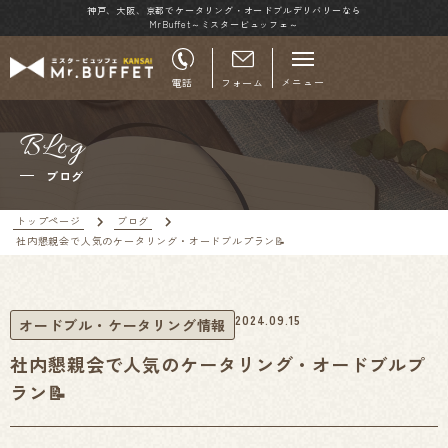
神戸、大阪、京都でケータリング・オードブルデリバリーなら
MrBuffet～ミスタービュッフェ～
メニュー
電話
フォーム
BLog
ブログ
トップページ
ブログ
社内懇親会で人気のケータリング・オードブルプラン📝
2024.09.15
オードブル・ケータリング情報
社内懇親会で人気のケータリング・オードブルプ
ラン📝