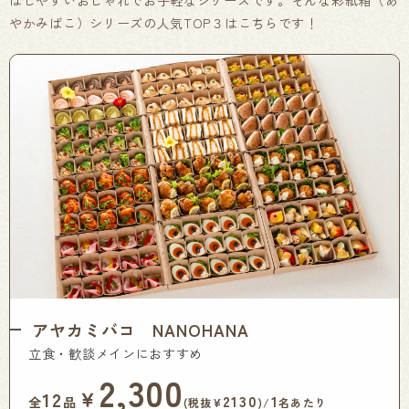
ばしやすいおしゃれでお手軽なシリーズです。そんな彩紙箱（あ
やかみばこ）シリーズの人気TOP３はこちらです！
アヤカミバコ NANOHANA
立食・歓談メインにおすすめ
2,300
￥
12
2130
1
全
品
(税抜¥
)/
名あたり