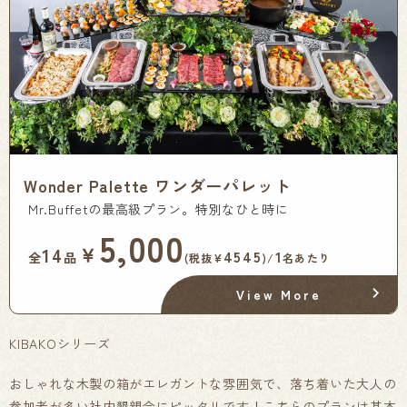
Wonder Palette ワンダーパレット
Mr.Buffetの最高級プラン。特別なひと時に
5,000
￥
14
4545
1
全
品
(税抜¥
)/
名あたり
View More
KIBAKOシリーズ
おしゃれな木製の箱がエレガントな雰囲気で、落ち着いた大人の
参加者が多い社内懇親会にピッタリです！こちらのプランは基本