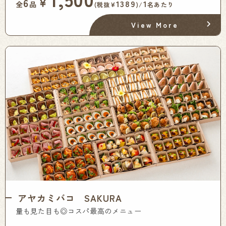
￥
6
1389
1
全
品
(税抜¥
)/
名あたり
View More
アヤカミバコ SAKURA
量も見た目も◎コスパ最高のメニュー