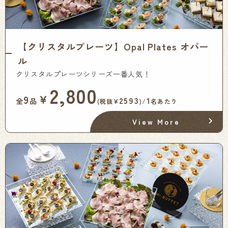
【クリスタルプレーツ】Opal Plates オパー
ル
クリスタルプレーツシリーズ一番人気！
2,800
￥
9
2593
1
全
品
(税抜¥
)/
名あたり
View More