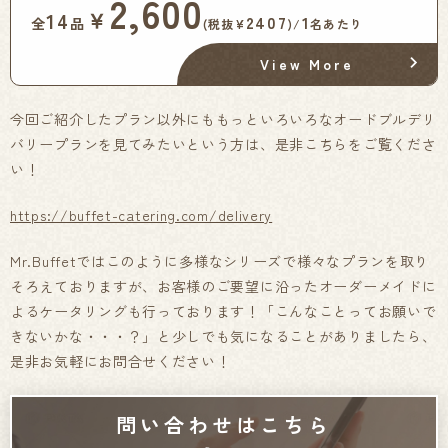
2,600
￥
14
2407
1
全
品
(税抜¥
)/
名あたり
View More
今回ご紹介したプラン以外にももっといろいろなオードブルデリ
バリープランを見てみたいという方は、是非こちらをご覧くださ
い！
https://buffet-catering.com/delivery
Mr.Buffetではこのように多様なシリーズで様々なプランを取り
そろえておりますが、お客様のご要望に沿ったオーダーメイドに
よるケータリングも行っております！「こんなことってお願いで
きないかな・・・？」と少しでも気になることがありましたら、
是非お気軽にお問合せください！
問い合わせはこちら