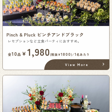
Pinch & Pluck ピンチアンドプラック
レセプションなど立食パーティにおすすめ。
1,980
￥
10
1800
1
全
品
(税抜¥
)/
名あたり
View More