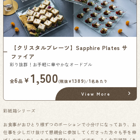
【クリスタルプレーツ】Sapphire Plates サ
ファイア
彩り抜群！お手軽に華やかなオードブル
1,500
￥
6
1389
1
全
品
(税抜¥
)/
名あたり
View More
彩紙箱シリーズ
お食事がおひとり様ずつのポーションで小分けになっており、お
仕事を少しだけ抜けて懇親会に参加してくださった方々も手を伸