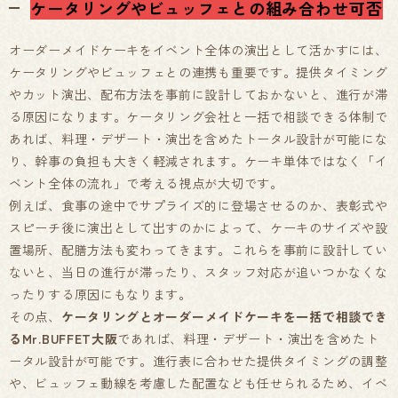
ケータリングやビュッフェとの組み合わせ可否
オーダーメイドケーキをイベント全体の演出として活かすには、
ケータリングやビュッフェとの連携も重要です。提供タイミング
やカット演出、配布方法を事前に設計しておかないと、進行が滞
る原因になります。ケータリング会社と一括で相談できる体制で
あれば、料理・デザート・演出を含めたトータル設計が可能にな
り、幹事の負担も大きく軽減されます。ケーキ単体ではなく「イ
ベント全体の流れ」で考える視点が大切です。
例えば、食事の途中でサプライズ的に登場させるのか、表彰式や
スピーチ後に演出として出すのかによって、ケーキのサイズや設
置場所、配膳方法も変わってきます。これらを事前に設計してい
ないと、当日の進行が滞ったり、スタッフ対応が追いつかなくな
ったりする原因にもなります。
その点、
ケータリングとオーダーメイドケーキを一括で相談でき
るMr.BUFFET大阪
であれば、料理・デザート・演出を含めたト
ータル設計が可能です。進行表に合わせた提供タイミングの調整
や、ビュッフェ動線を考慮した配置なども任せられるため、イベ