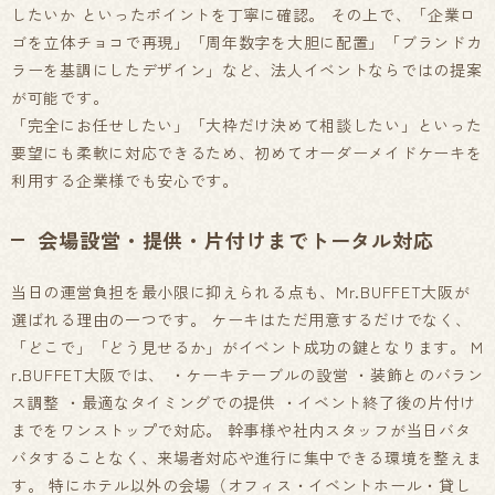
したいか といったポイントを丁寧に確認。 その上で、「企業ロ
ゴを立体チョコで再現」「周年数字を大胆に配置」「ブランドカ
ラーを基調にしたデザイン」など、法人イベントならではの提案
が可能です。
「完全にお任せしたい」「大枠だけ決めて相談したい」といった
要望にも柔軟に対応できるため、初めてオーダーメイドケーキを
利用する企業様でも安心です。
会場設営・提供・片付けまでトータル対応
当日の運営負担を最小限に抑えられる点も、Mr.BUFFET大阪が
選ばれる理由の一つです。 ケーキはただ用意するだけでなく、
「どこで」「どう見せるか」がイベント成功の鍵となります。 M
r.BUFFET大阪では、 ・ケーキテーブルの設営 ・装飾とのバラン
ス調整 ・最適なタイミングでの提供 ・イベント終了後の片付け
までをワンストップで対応。 幹事様や社内スタッフが当日バタ
バタすることなく、来場者対応や進行に集中できる環境を整えま
す。 特にホテル以外の会場（オフィス・イベントホール・貸し