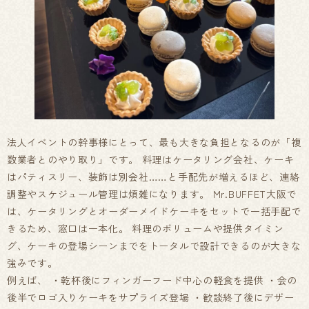
法人イベントの幹事様にとって、最も大きな負担となるのが「複
数業者とのやり取り」です。 料理はケータリング会社、ケーキ
はパティスリー、装飾は別会社……と手配先が増えるほど、連絡
調整やスケジュール管理は煩雑になります。 Mr.BUFFET大阪で
は、ケータリングとオーダーメイドケーキをセットで一括手配で
きるため、窓口は一本化。 料理のボリュームや提供タイミン
グ、ケーキの登場シーンまでをトータルで設計できるのが大きな
強みです。
例えば、 ・乾杯後にフィンガーフード中心の軽食を提供 ・会の
後半でロゴ入りケーキをサプライズ登場 ・歓談終了後にデザー