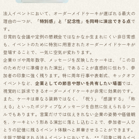
法人イベントにおいて、オーダーメイドケーキが選ばれる最大の
理由の一つが、
「特別感」と「記念性」を同時に演出できる点
で
す。
日常的な会議や定例の懇親会ではなかなか生まれにくい非日常感
も、イベントのために特別に用意されたオーダーメイドケーキが
登場することで、一気に空気が変わります。
企業ロゴや周年数字、メッセージを反映したケーキは、「この日
のためだけに準備された演出」であることが直感的に伝わり、参
加者の印象に強く残ります。特に周年行事や表彰式、キックオフ
イベントなど、
企業としての節目や想いを共有したい場面
では、
視覚的に訴求できるオーダーメイドケーキが非常に効果的です。
また、ケーキは単なる装飾ではなく、「祝う」「感謝する」「称
える」といったポジティブなメッセージを自然に伝えられるツー
ルでもあります。言葉だけでは伝えきれない企業の姿勢や価値観
を、ケーキという形ある演出に落とし込むことで、参加者一人ひ
とりの記憶に残るイベント体験へと昇華させることができます。
大阪で開催される法人イベントにおいても、**「印象に残るイベ