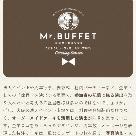
法人イベントや周年行事、表彰式、社内パーティーなど、企業と
しての「節目」を演出する場面で、
参加者の記憶に残る演出
を取
り入れたいと考えるご担当者様は多いのではないでしょうか。
近年、大阪の法人イベント市場では、料理や会場装飾だけでな
く、
オーダーメイドケーキを活用した演出
が注目を集めていま
す。企業ロゴをあしらったデザインや、周年数・メッセージを表
現した特注ケーキは、単なるデザートの枠を超え、
写真映え・ス