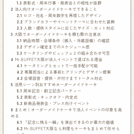
1.3
表彰式・周年行事・発表会との相性が抜群
2
法人向けオーダーメイドケーキでできること
2.1
ロゴ・社名・周年数字を再現したデザイン
2.2
ブランドカラーやイベントテーマに合わせた装飾
2.3
人数・提供スタイルに応じたサイズ・カット対応
3
大阪でオーダーメイドケーキを頼む際の注意点
3.1
納品時間・会場条件（搬入・冷蔵設備）の確認
3.2
デザイン確定までのスケジュール感
3.3
ケータリングやビュッフェとの組み合わせ可否
4
Mr.BUFFET大阪が法人イベントで選ばれる理由
4.1
ケータリングとセットで一括手配が可能
4.2
専属担当による事前ヒアリングとデザイン提案
4.3
会場設営・提供・片付けまでトータル対応
5
活用シーン別おすすめオーダーメイドケーキ
5.1
周年記念・創立記念パーティー
5.2
表彰式・キックオフ・内定式
5.3
新商品発表会・プレス向けイベント
6
まとめ｜オーダーメイドケーキで法人イベントの印象を高
める
6.1
「記念に残る一瞬」を演出できるのが最大の価値
6.2
Mr.BUFFET大阪なら料理もケーキもまとめて任せら