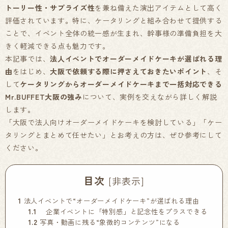
トーリー性・サプライズ性
を兼ね備えた演出アイテムとして高く
評価されています。特に、ケータリングと組み合わせて提供する
ことで、イベント全体の統一感が生まれ、幹事様の準備負担を大
きく軽減できる点も魅力です。
本記事では、
法人イベントでオーダーメイドケーキが選ばれる理
由
をはじめ、
大阪で依頼する際に押さえておきたいポイント
、そ
して
ケータリングからオーダーメイドケーキまで一括対応できる
Mr.BUFFET大阪の強み
について、実例を交えながら詳しく解説
します。
「大阪で法人向けオーダーメイドケーキを検討している」「ケー
タリングとまとめて任せたい」とお考えの方は、ぜひ参考にして
ください。
目次
[
非表示
]
1
法人イベントで“オーダーメイドケーキ”が選ばれる理由
1.1
企業イベントに「特別感」と記念性をプラスできる
1.2
写真・動画に残る“象徴的コンテンツ”になる