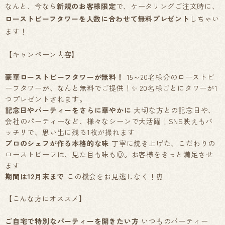
なんと、今なら
新規のお客様限定
で、ケータリングご注文時に、
ローストビーフタワーを人数に合わせて無料プレゼント
しちゃい
ます！
【キャンペーン内容】
豪華ローストビーフタワーが無料！
15～20名様分のローストビ
ーフタワーが、なんと無料でご提供！✨ 20名様ごとにタワーが1
つプレゼントされます。
記念日やパーティーをさらに華やかに
大切な方との記念日や、
会社のパーティーなど、様々なシーンで大活躍！SNS映えもバ
ッチリで、思い出に残る1枚が撮れます
プロのシェフが作る本格的な味
丁寧に焼き上げた、こだわりの
ローストビーフは、見た目も味も◎。お客様をきっと満足させ
ます
期間は12月末まで
この機会をお見逃しなく！⏰
【こんな方にオススメ】
ご自宅で特別なパーティーを開きたい方
いつものパーティー