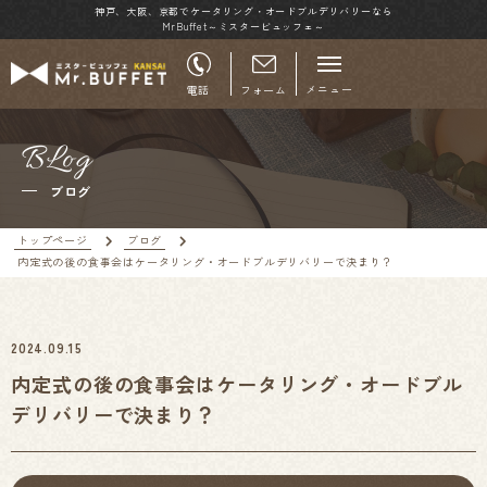
神戸、大阪、京都でケータリング・オードブルデリバリーなら
MrBuffet～ミスタービュッフェ～
メニュー
電話
フォーム
BLog
ブログ
トップページ
ブログ
内定式の後の食事会はケータリング・オードブルデリバリーで決まり？
2024.09.15
内定式の後の食事会はケータリング・オードブル
デリバリーで決まり？