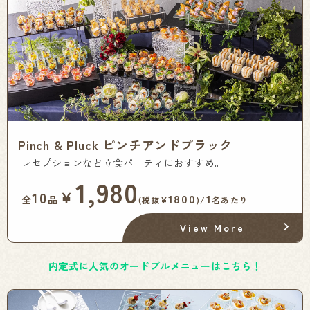
Pinch & Pluck ピンチアンドプラック
レセプションなど立食パーティにおすすめ。
1,980
￥
10
1800
1
全
品
(税抜¥
)/
名あたり
View More
内定式に人気のオードブルメニューはこちら！