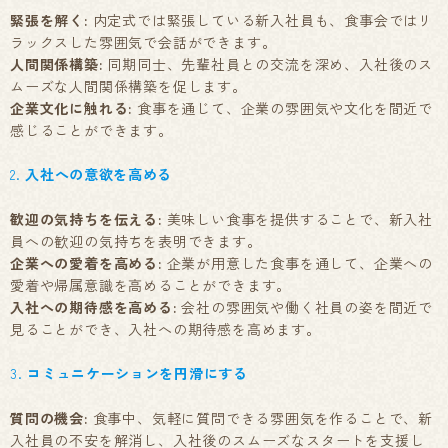
緊張を解く:
内定式では緊張している新入社員も、食事会ではリ
ラックスした雰囲気で会話ができます。
人間関係構築:
同期同士、先輩社員との交流を深め、入社後のス
ムーズな人間関係構築を促します。
企業文化に触れる:
食事を通じて、企業の雰囲気や文化を間近で
感じることができます。
2.
入社への意欲を高める
歓迎の気持ちを伝える:
美味しい食事を提供することで、新入社
員への歓迎の気持ちを表明できます。
企業への愛着を高める:
企業が用意した食事を通して、企業への
愛着や帰属意識を高めることができます。
入社への期待感を高める:
会社の雰囲気や働く社員の姿を間近で
見ることができ、入社への期待感を高めます。
3.
コミュニケーションを円滑にする
質問の機会:
食事中、気軽に質問できる雰囲気を作ることで、新
入社員の不安を解消し、入社後のスムーズなスタートを支援し