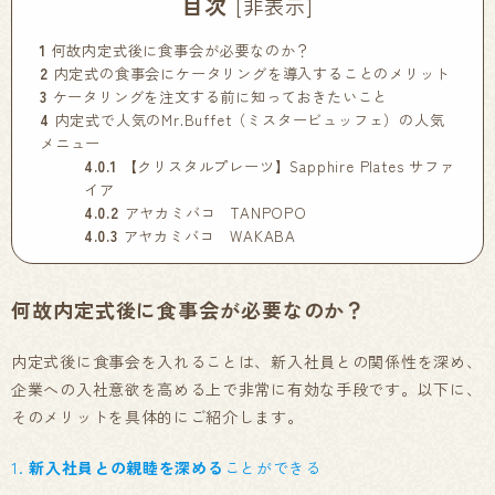
目次
[
非表示
]
1
何故内定式後に食事会が必要なのか？
2
内定式の食事会にケータリングを導入することのメリット
3
ケータリングを注文する前に知っておきたいこと
4
内定式で人気のMr.Buffet（ミスタービュッフェ）の人気
メニュー
4.0.1
【クリスタルプレーツ】Sapphire Plates サファ
イア
4.0.2
アヤカミバコ TANPOPO
4.0.3
アヤカミバコ WAKABA
何故内定式後に食事会が必要なのか？
内定式後に食事会を入れることは、新入社員との関係性を深め、
企業への入社意欲を高める上で非常に有効な手段です。以下に、
そのメリットを具体的にご紹介します。
1.
新入社員との親睦を深める
ことができる