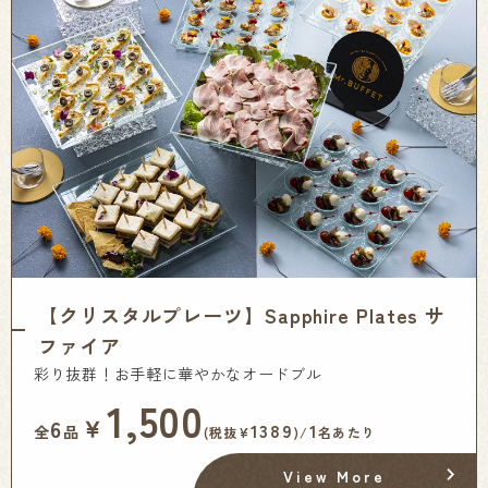
【クリスタルプレーツ】Sapphire Plates サ
ファイア
彩り抜群！お手軽に華やかなオードブル
1,500
￥
6
1389
1
全
品
(税抜¥
)/
名あたり
View More