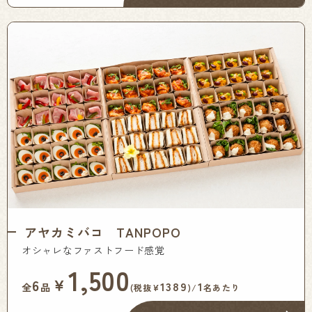
アヤカミバコ TANPOPO
オシャレなファストフード感覚
1,500
￥
6
1389
1
全
品
(税抜¥
)/
名あたり