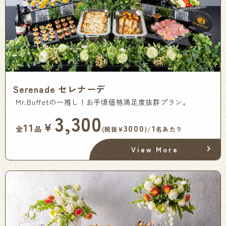
Serenade セレナーデ
Mr.Buffetの一推し！お手頃価格満足度抜群プラン。
3,300
￥
11
3000
1
全
品
(税抜¥
)/
名あたり
View More