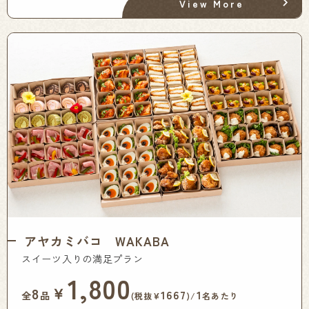
View More
アヤカミバコ WAKABA
スイーツ入りの満足プラン
1,800
￥
8
1667
1
全
品
(税抜¥
)/
名あたり