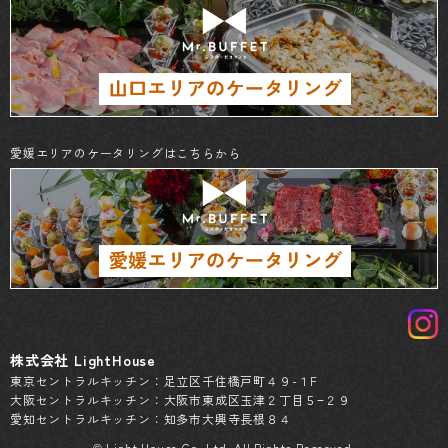
愛媛エリアのケータリングはこちらから
株式会社 LightHouse
東京セントラルキッチン：足立区千住橋戸町４９-１F
大阪セントラルキッチン：大阪市東成区玉津２丁目５−２９
愛知セントラルキッチン：知多市大興寺長根８４
© Light House Co.,Ltd. All Rights Reserved.