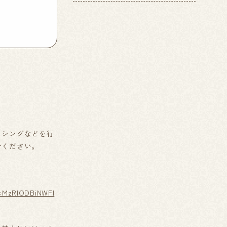
ッシングなどを行
せください。
h=MzRlODBiNWFl