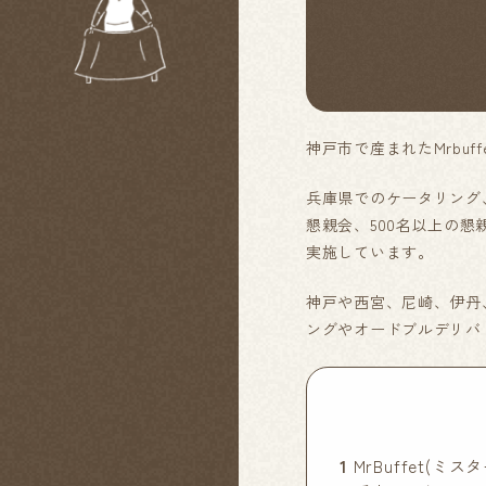
神戸市で産まれたMrbuff
兵庫県でのケータリング
懇親会、500名以上の
実施しています。
神戸や西宮、尼崎、伊丹
ングやオードブルデリバ
1
MrBuffet(