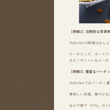
【特徴2】圧倒的な写真
MrBuffetの特徴はな
ケータリング、オードブ
せん！オシャレなケータリ
【特徴3】豊富なパーテ
MrBuffetではパー
美味しい料理、華やかな
おかげ様で「91％」の