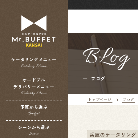
BLog
ケータリングメニュー
Cateling Menu
ブログ
オードブル
デリバリーメニュー
Delivery Menu
トップページ
ブログ
予算から選ぶ
Budget
シーンから選ぶ
兵庫のケータリング
Scene