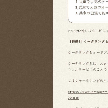
2
兵庫で人気のケー
3
兵庫で人気のオー
4
兵庫の出張可能
MrBuffet(ミスタービ
【特徴1】ケータリング
ケータリングとオードブ
ケータリングとは、スタ
うフルサービスのことで
↓↓↓ケータリングのイ
https://www.instagra
ZA==