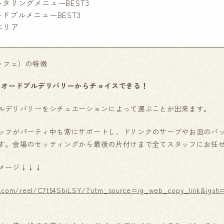
タリングメニューBEST3
ドブルメニューBEST3
エリア
ュッフェ）の特徴
とオードブルデリバリーからチョイスできる！
ルデリバリーをシチュエーションによって選ぶことが出来ます。
ッフがパーティ中も常にサポートし、ドリンクのサーブやお皿のバ
す。会場のセッティングから最後の片付けまで全てスタッフにお任
メージ↓↓↓
m.com/reel/C7t54SbiLSY/?utm_source=ig_web_copy_link&igs