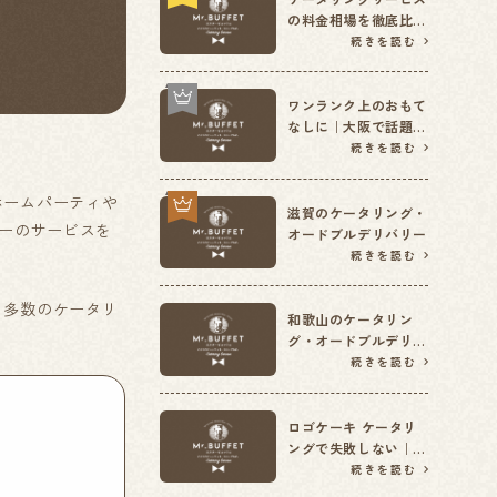
の料金相場を徹底比
較！予算別の選び方
続きを読む
ワンランク上のおもて
なしに｜大阪で話題の
高級ケータリングをご
続きを読む
紹介
ホームパーティや
滋賀のケータリング・
リーのサービスを
オードブルデリバリー
続きを読む
も多数のケータリ
和歌山のケータリン
グ・オードブルデリバ
リー
続きを読む
ロゴケーキ ケータリ
ングで失敗しない｜周
年記念・表彰式で選ば
続きを読む
れる理由