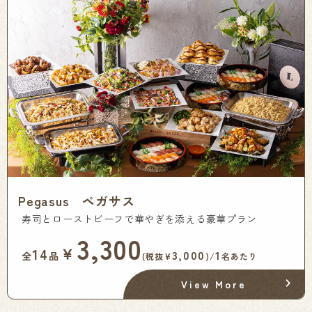
Pegasus ペガサス
寿司とローストビーフで華やぎを添える豪華プラン
3,300
￥
14
3,000
1
全
品
(税抜¥
)/
名あたり
View More