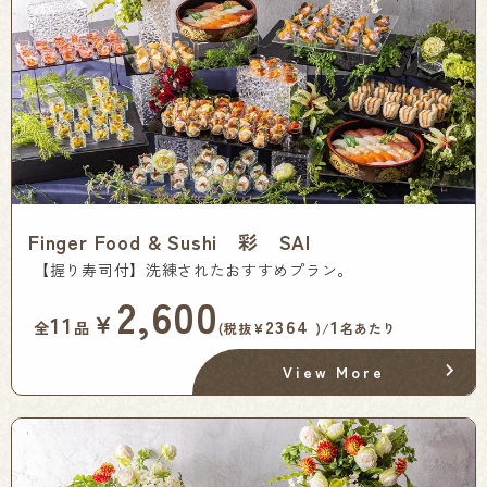
Finger Food & Sushi 彩 SAI
【握り寿司付】洗練されたおすすめプラン。
2,600
￥
11
2364
1
全
品
(税抜¥
)/
名あたり
View More