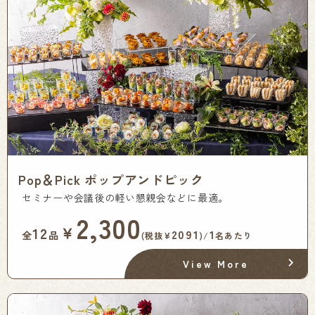
Pop＆Pick ポップアンドピック
セミナーや会議後の軽い懇親会などに最適。
2,300
￥
12
2091
1
全
品
(税抜¥
)/
名あたり
View More