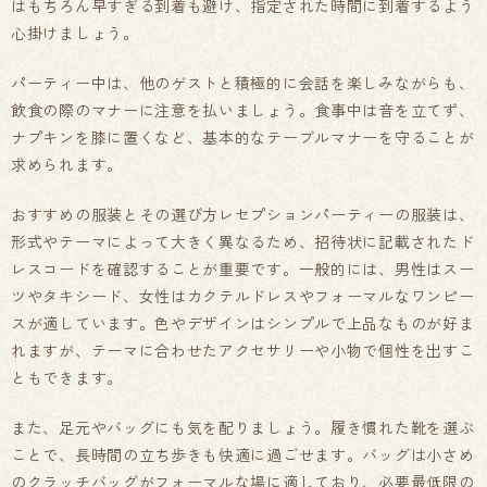
はもちろん早すぎる到着も避け、指定された時間に到着するよう
心掛けましょう。
パーティー中は、他のゲストと積極的に会話を楽しみながらも、
飲食の際のマナーに注意を払いましょう。食事中は音を立てず、
ナプキンを膝に置くなど、基本的なテーブルマナーを守ることが
求められます。
おすすめの服装とその選び方レセプションパーティーの服装は、
形式やテーマによって大きく異なるため、招待状に記載されたド
レスコードを確認することが重要です。一般的には、男性はスー
ツやタキシード、女性はカクテルドレスやフォーマルなワンピー
スが適しています。色やデザインはシンプルで上品なものが好ま
れますが、テーマに合わせたアクセサリーや小物で個性を出すこ
ともできます。
また、足元やバッグにも気を配りましょう。履き慣れた靴を選ぶ
ことで、長時間の立ち歩きも快適に過ごせます。バッグは小さめ
のクラッチバッグがフォーマルな場に適しており、必要最低限の