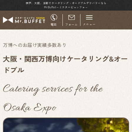
神戸、大阪、京都でケータリング・オードブルデリバリーなら
MrBuffet～ミスタービュッフェ～
メニュー
電話
フォーム
万博へのお届け実績多数あり
大阪・関西万博向けケータリング&オー
ドブル
Catering services for the
Osaka Expo