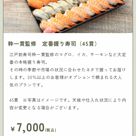
粋一貫監修 定番握り寿司（45貫）
江戸前寿司粋一貫監修のマグロ、イカ、サーモンなど大定
番の本格握り寿司。
その時の季節や市場の状況に合わせたネタで握ってお届け
します。30％以上のお客様がオプションで頼まれる大人
気のプランです。
45貫 ※写真はイメージです。天候や仕入れ状況により内
容が変更となる場合がございます。
7,000
￥
(税込)