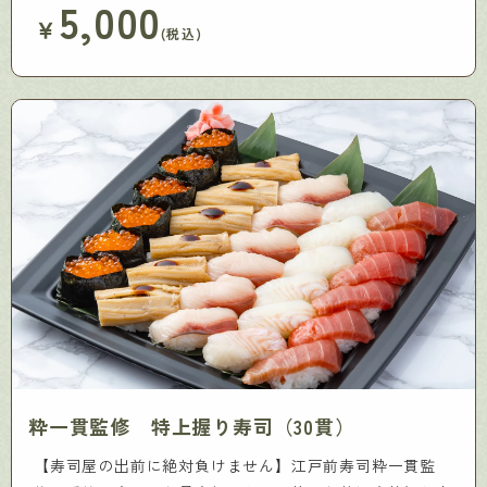
5,000
￥
(税込)
粋一貫監修 特上握り寿司（30貫）
【寿司屋の出前に絶対負けません】江戸前寿司粋一貫監