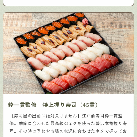
粋一貫監修 特上握り寿司（45貫）
【寿司屋の出前に絶対負けません】江戸前寿司粋一貫監
修。季節に合わせた最高級のネタを使った贅沢本格握り寿
司。その時の季節や市場の状況に合わせたネタで握ってお